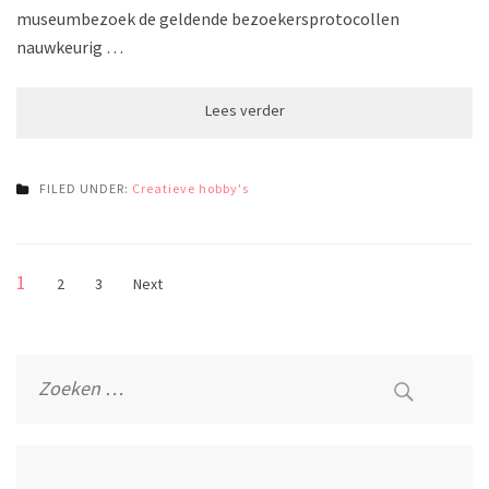
museumbezoek de geldende bezoekersprotocollen
nauwkeurig …
FILED UNDER:
Creatieve hobby's
Berichten
Page
1
Page
Page
2
3
Next
paginering
Zoeken
naar: