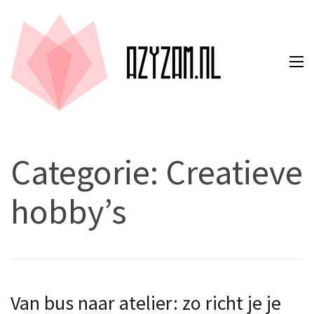
Azyzam.nl
Alles lezen over
kunst? Een
koud kunstje
op azyzam.nl
Categorie:
Creatieve
hobby’s
Van bus naar atelier: zo richt je je